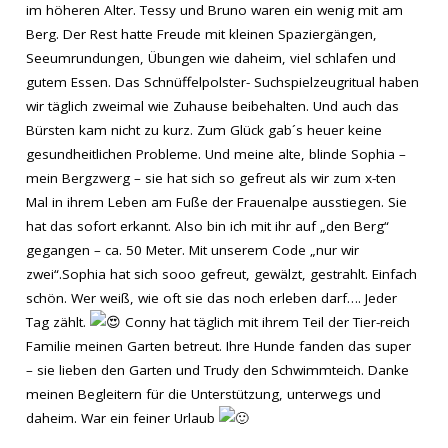
im höheren Alter. Tessy und Bruno waren ein wenig mit am
Berg. Der Rest hatte Freude mit kleinen Spaziergängen,
Seeumrundungen, Übungen wie daheim, viel schlafen und
gutem Essen. Das Schnüffelpolster- Suchspielzeugritual haben
wir täglich zweimal wie Zuhause beibehalten. Und auch das
Bürsten kam nicht zu kurz. Zum Glück gab´s heuer keine
gesundheitlichen Probleme. Und meine alte, blinde Sophia –
mein Bergzwerg – sie hat sich so gefreut als wir zum x-ten
Mal in ihrem Leben am Fuße der Frauenalpe ausstiegen. Sie
hat das sofort erkannt. Also bin ich mit ihr auf „den Berg“
gegangen – ca. 50 Meter. Mit unserem Code „nur wir
zwei“.Sophia hat sich sooo gefreut, gewälzt, gestrahlt. Einfach
schön. Wer weiß, wie oft sie das noch erleben darf…. Jeder
Tag zählt.
Conny hat täglich mit ihrem Teil der Tier-reich
Familie meinen Garten betreut. Ihre Hunde fanden das super
– sie lieben den Garten und Trudy den Schwimmteich. Danke
meinen Begleitern für die Unterstützung, unterwegs und
daheim. War ein feiner Urlaub