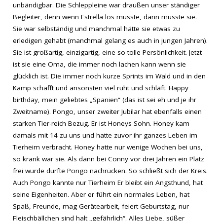
unbändigbar. Die Schleppleine war draußen unser ständiger
Begleiter, denn wenn Estrella los musste, dann musste sie.
Sie war selbständig und manchmal hätte sie etwas zu
erledigen gehabt (manchmal gelang es auch in jungen Jahren).
Sie ist großartig, einzigartig, eine so tolle Persönlichkeit. Jetzt
ist sie eine Oma, die immer noch lachen kann wenn sie
glücklich ist. Die immer noch kurze Sprints im Wald und in den
Kamp schafft und ansonsten viel ruht und schläft. Happy
birthday, mein geliebtes „Spanien“ (das ist sei eh und je ihr
Zweitname). Pongo, unser zweiter Jubilar hat ebenfalls einen
starken Tier-reich Bezug. Er ist Honeys Sohn. Honey kam
damals mit 14 zu uns und hatte zuvor ihr ganzes Leben im
Tierheim verbracht. Honey hatte nur wenige Wochen bei uns,
so krank war sie. Als dann bei Conny vor drei Jahren ein Platz
frei wurde durfte Pongo nachrücken. So schließt sich der Kreis.
Auch Pongo kannte nur Tierheim Er bleibt ein Angsthund, hat
seine Eigenheiten. Aber er führt ein normales Leben, hat
Spaß, Freunde, mag Gerätearbeit, feiert Geburtstag, nur
Fleischbällchen sind halt „gefährlich“. Alles Liebe, süßer