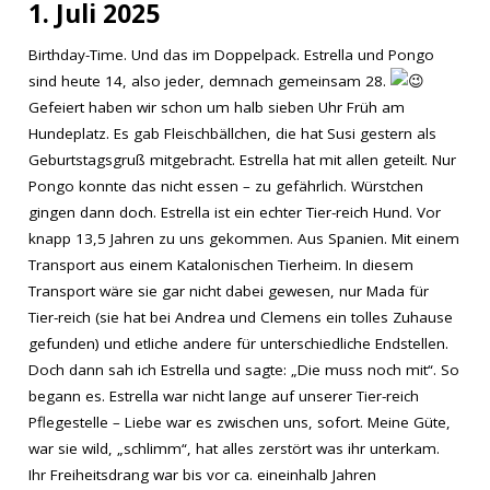
1. Juli 2025
Birthday-Time. Und das im Doppelpack. Estrella und Pongo
sind heute 14, also jeder, demnach gemeinsam 28.
Gefeiert haben wir schon um halb sieben Uhr Früh am
Hundeplatz. Es gab Fleischbällchen, die hat Susi gestern als
Geburtstagsgruß mitgebracht. Estrella hat mit allen geteilt. Nur
Pongo konnte das nicht essen – zu gefährlich. Würstchen
gingen dann doch. Estrella ist ein echter Tier-reich Hund. Vor
knapp 13,5 Jahren zu uns gekommen. Aus Spanien. Mit einem
Transport aus einem Katalonischen Tierheim. In diesem
Transport wäre sie gar nicht dabei gewesen, nur Mada für
Tier-reich (sie hat bei Andrea und Clemens ein tolles Zuhause
gefunden) und etliche andere für unterschiedliche Endstellen.
Doch dann sah ich Estrella und sagte: „Die muss noch mit“. So
begann es. Estrella war nicht lange auf unserer Tier-reich
Pflegestelle – Liebe war es zwischen uns, sofort. Meine Güte,
war sie wild, „schlimm“, hat alles zerstört was ihr unterkam.
Ihr Freiheitsdrang war bis vor ca. eineinhalb Jahren