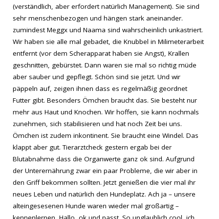
(verständlich, aber erfordert natürlich Management). Sie sind
sehr menschenbezogen und hängen stark aneinander.
zumindest Meggx und Naama sind wahrscheinlich unkastriert.
Wir haben sie alle mal gebadet, die Knubbel in Milimeterarbeit
entfernt (vor dem Scherapparat haben sie Angst), Krallen
geschnitten, gebürstet. Dann waren sie mal so richtig müde
aber sauber und gepflegt. Schön sind sie jetzt. Und wir
päppeln auf, zeigen ihnen dass es regelmäßig geordnet
Futter gibt. Besonders Ömchen braucht das. Sie besteht nur
mehr aus Haut und Knochen. Wir hoffen, sie kann nochmals
zunehmen, sich stabilisieren und hat noch Zeit bei uns.
Ömchen ist zudem inkontinent. Sie braucht eine Windel. Das
klappt aber gut. Tierarztcheck gestern ergab bei der
Blutabnahme dass die Organwerte ganz ok sind. Aufgrund
der Unterernährung zwar ein paar Probleme, die wir aber in
den Griff bekommen sollten. Jetzt genießen die vier mal ihr
neues Leben und natürlich den Hundeplatz. Ach ja – unsere
alteingesesenen Hunde waren wieder mal großartig –
kennenlernen, Hallo, ok und passt. So unglaublich cool, ich