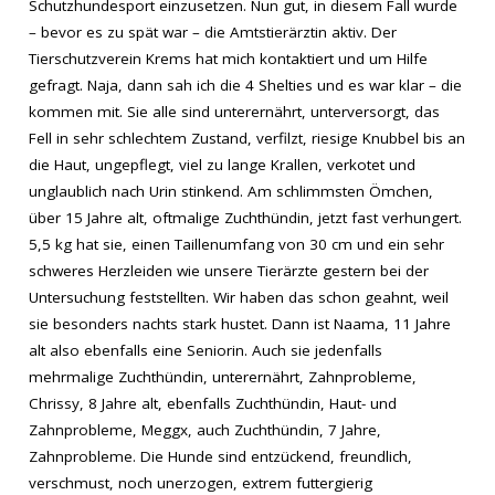
Schutzhundesport einzusetzen. Nun gut, in diesem Fall wurde
– bevor es zu spät war – die Amtstierärztin aktiv. Der
Tierschutzverein Krems hat mich kontaktiert und um Hilfe
gefragt. Naja, dann sah ich die 4 Shelties und es war klar – die
kommen mit. Sie alle sind unterernährt, unterversorgt, das
Fell in sehr schlechtem Zustand, verfilzt, riesige Knubbel bis an
die Haut, ungepflegt, viel zu lange Krallen, verkotet und
unglaublich nach Urin stinkend. Am schlimmsten Ömchen,
über 15 Jahre alt, oftmalige Zuchthündin, jetzt fast verhungert.
5,5 kg hat sie, einen Taillenumfang von 30 cm und ein sehr
schweres Herzleiden wie unsere Tierärzte gestern bei der
Untersuchung feststellten. Wir haben das schon geahnt, weil
sie besonders nachts stark hustet. Dann ist Naama, 11 Jahre
alt also ebenfalls eine Seniorin. Auch sie jedenfalls
mehrmalige Zuchthündin, unterernährt, Zahnprobleme,
Chrissy, 8 Jahre alt, ebenfalls Zuchthündin, Haut- und
Zahnprobleme, Meggx, auch Zuchthündin, 7 Jahre,
Zahnprobleme. Die Hunde sind entzückend, freundlich,
verschmust, noch unerzogen, extrem futtergierig