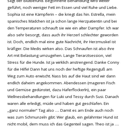
sagt der Blutbefund. Begonnene Behandlung wird weiter
geführt, noch weniger Fett im Essen und viel Ruhe und Liebe.
Sophia ist eine Kämpferin – die kriegt das hin. Estrella, mein
spanisches Mädchen ist ja schon lange Herzpatientin und bei
den Temperaturen schnauft sie wie ein alter Dampfer. Ich war
also sehr besorgt, dass auch ihr Herzerl schlechter geworden
ist. Doch, endlich mal eine gute Nachricht, ihr Herzmuskel ist
kräfiger. Die Medis wirken also. Das Schnaufen ist also ihre
Art mit Belastung umzugehen. Lange Tierarztsession, viel
Stress für die Hunde. Ist ja wirklich anstrengend. Danke Conny
für die Hilfe! Dann hat uns noch der heftige Regenguß am
Weg zum Auto erwischt. Nass bis auf die Haut sind wir dann
endlich daheim angekommen. Abendessen (mageren Fisch
und Gemüse gedünstet, dazu Haferflockerln), ein paar
Wellnessbehandlungen für Luki und Tessy durch Susi. Danach
waren alle erledigt, müde und haben gut geschlafen. Ein
„ganz normaler“ Tag also …. Damit es am Ende auch noch
was zum Schmunzeln gibt: Wer glaub, ein gelähmter Hund ist
nicht mobil, dem muss ich das Gegenteil sagen. Theo ist ja ….