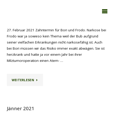
TAGEBUCH
TIER-REICH
Februar 2021
27. Februar 2021 Zahntermin für Bori und Frodo. Narkose bei
Frodo war ja sowieso kein Thema weil der Bub aufgrund
seiner vielfachen Erkrankungen nicht narkosefähig ist. Auch
bei Bori müssen wir das Risiko immer exakt abwägen. Sie ist
herzkrank und hatte ja vor einem Jahr bei ihrer
Milztumoroperation einen Atem- …
"FEBRUAR
WEITERLESEN
2021"
Jänner 2021