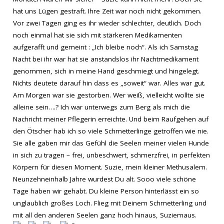
hat uns Lügen gestraft. Ihre Zeit war noch nicht gekommen.
Vor zwei Tagen ging es ihr wieder schlechter, deutlich. Doch
noch einmal hat sie sich mit stärkeren Medikamenten
aufgerafft und gemeint : „Ich bleibe noch“. Als ich Samstag
Nacht bei ihr war hat sie anstandslos ihr Nachtmedikament
genommen, sich in meine Hand geschmiegt und hingelegt.
Nichts deutete darauf hin dass es „soweit“ war. Alles war gut.
Am Morgen war sie gestorben. Wer weiß, vielleicht wollte sie
alleine sein….? Ich war unterwegs zum Berg als mich die
Nachricht meiner Pflegerin erreichte. Und beim Raufgehen auf
den Ötscher hab ich so viele Schmetterlinge getroffen wie nie.
Sie alle gaben mir das Gefühl die Seelen meiner vielen Hunde
in sich zu tragen – frei, unbeschwert, schmerzfrei, in perfekten
Körpern für diesen Moment. Suzie, mein kleiner Methusalem.
Neunzehneinhalb Jahre wurdest Du alt. Sooo viele schöne
Tage haben wir gehabt. Du kleine Person hinterlässt ein so
unglaublich großes Loch. Flieg mit Deinem Schmetterling und
mit all den anderen Seelen ganz hoch hinaus, Suziemaus.