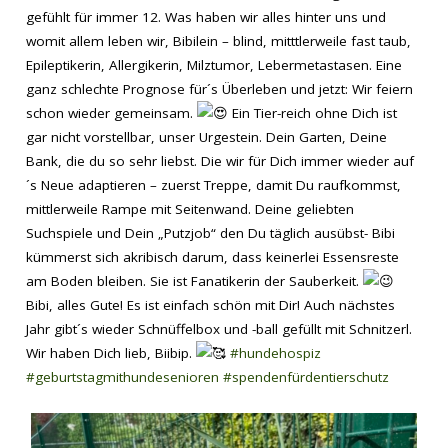
gefühlt für immer 12. Was haben wir alles hinter uns und
womit allem leben wir, Bibilein – blind, mitttlerweile fast taub,
Epileptikerin, Allergikerin, Milztumor, Lebermetastasen. Eine
ganz schlechte Prognose für´s Überleben und jetzt: Wir feiern
schon wieder gemeinsam.
Ein Tier-reich ohne Dich ist
gar nicht vorstellbar, unser Urgestein. Dein Garten, Deine
Bank, die du so sehr liebst. Die wir für Dich immer wieder auf
´s Neue adaptieren – zuerst Treppe, damit Du raufkommst,
mittlerweile Rampe mit Seitenwand. Deine geliebten
Suchspiele und Dein „Putzjob“ den Du täglich ausübst- Bibi
kümmerst sich akribisch darum, dass keinerlei Essensreste
am Boden bleiben. Sie ist Fanatikerin der Sauberkeit.
Bibi, alles Gute! Es ist einfach schön mit Dir! Auch nächstes
Jahr gibt´s wieder Schnüffelbox und -ball gefüllt mit Schnitzerl.
Wir haben Dich lieb, Biibip.
#hundehospiz
#geburtstagmithundesenioren
#spendenfürdentierschutz