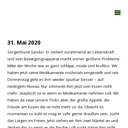
TAGEBUCH
TIER-REICH
Mai 2020
31. Mai 2020
Sorgenhund Sandor. Er verliert zunehmend an Lebenskraft
und sein Bewegungsapparat macht immer größere Probleme.
Mitte der Woche war er ganz schlapp, müde und kraftlos. Wir
haben jetzt seine Medikamente nochmals umgestellt und seit
Donnerstag geht es ihm wieder spürbar besser – auf
niedrigem Niveau. Nur schmeckt ihm jetzt sein Essen nicht
mehr, skeptisch ist er wenn er Medikamente nehmen soll. Wir
haben da zwar unsere Tricks aber der große Appetit, die
Freude am Essen die ist nicht mehr so da. Obwohl es
momentan so kühl ist mag er sehr gerne draußen sein, sucht
das Liegen im Freien. Jetzt ziehen wir ihm zwei Mäntel an und
decken ihn zu wenn er die frische Luft sucht damit ihm nicht