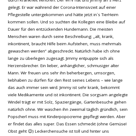
gelegt. Er war während der Corona-Intensivzeit auf einer
Pflegestelle untergekommen und hätte jetzt in´s TierHeim
kommen sollen. Und so suchten die Kollegen eine Bleibe auf
Dauer für den entzückenden Hundemann. Die meisten
Menschen waren durch seine Beschreibung: „alt, krank,
inkontinent, braucht Hilfe beim Aufstehen, muss mehrmals
gewaschen werden“ abgeschreckt. Natürlich habe ich ohne
lange zu überlegen zugesagt. Jimmy entpuppte sich als
Herzensbrecher. Ein lieber, anhänglicher, schmusiger alter
Mann. Wir freuen uns sehr ihn beherbergen, umsorgen,
liebhaben zu dürfen für den Rest seines Lebens – wie lange
das auch immer sein wird. Jimmy ist sehr krank, bekommt
viele Medikamente und ist inkontinent. Die sorgsam angelegte
Windel trägt er mit Solz, Spaziergänge, Gartenbesuche gehen
natürlich ohne. Wir waschen ihn zweimal täglich gründlich, sein
Popscherl muss mit Kinderpopocreme gepflegt werden. Aber
er findet das alles super. Das Essen schmeckt (ohne Gemüse!
Obst geht
😉
) Leckerchensuche ist toll und hinter uns