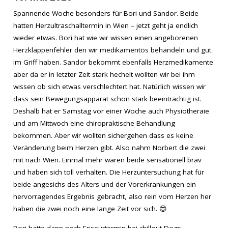
Spannende Woche besonders für Bori und Sandor. Beide
hatten Herzultraschalltermin in Wien – jetzt geht ja endlich
wieder etwas. Bori hat wie wir wissen einen angeborenen
Herzklappenfehler den wir medikamentös behandeln und gut
im Griff haben. Sandor bekommt ebenfalls Herzmedikamente
aber da er in letzter Zeit stark hechelt wollten wir bei ihm
wissen ob sich etwas verschlechtert hat. Natürlich wissen wir
dass sein Bewegungsapparat schon stark beeinträchtig ist.
Deshalb hat er Samstag vor einer Woche auch Physiotheraie
und am Mittwoch eine chiropraktische Behandlung
bekommen. Aber wir wollten sichergehen dass es keine
Veränderung beim Herzen gibt. Also nahm Norbert die zwei
mit nach Wien. Einmal mehr waren beide sensationell brav
und haben sich toll verhalten. Die Herzuntersuchung hat für
beide angesichs des Alters und der Vorerkrankungen ein
hervorragendes Ergebnis gebracht, also rein vom Herzen her
haben die zwei noch eine lange Zeit vor sich.
😍
Bori hatte dann noch Friseurtermin bei chillout Dogs –