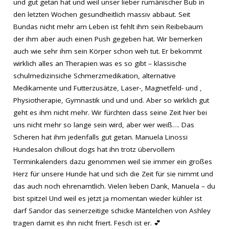
und gut getan hat und weil unser lieber rumänischer Bub in
den letzten Wochen gesundheitlich massiv abbaut. Seit
Bundas nicht mehr am Leben ist fehlt ihm sein Reibebaum
der ihm aber auch einen Push gegeben hat. Wir bemerken
auch wie sehr ihm sein Körper schon weh tut. Er bekommt
wirklich alles an Therapien was es so gibt – klassische
schulmedizinsiche Schmerzmedikation, alternative
Medikamente und Futterzusätze, Laser-, Magnetfeld- und ,
Physiotherapie, Gymnastik und und und. Aber so wirklich gut
geht es ihm nicht mehr. Wir fürchten dass seine Zeit hier bei
uns nicht mehr so lange sein wird, aber wer weiß…. Das
Scheren hat ihm jedenfalls gut getan. Manuela Linossi
Hundesalon chillout dogs hat ihn trotz übervollem
Terminkalenders dazu genommen weil sie immer ein großes
Herz für unsere Hunde hat und sich die Zeit für sie nimmt und
das auch noch ehrenamtlich. Vielen lieben Dank, Manuela – du
bist spitze! Und weil es jetzt ja momentan wieder kühler ist
darf Sandor das seinerzeitige schicke Mäntelchen von Ashley
tragen damit es ihn nicht friert. Fesch ist er. 💕